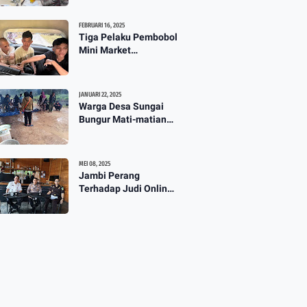
TPG 13 Masih Dikaji
3:57
FEBRUARI 16, 2025
Tiga Pelaku Pembobol
Mini Market
Mahakarya Diringkus
Polisi
JANUARI 22, 2025
Warga Desa Sungai
Bungur Mati-matian
Perjuangkan Hak Milik
Lahan SKtol Yang Sah
Diberikan Oleh Negara
MEI 08, 2025
Jambi Perang
Terhadap Judi Online :
Diskominfo Gelar Talk
Show Maraknya
Praktik Judi Online