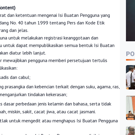
Content)
arat dan ketentuan mengenai Isi Buatan Pengguna yang
ang No. 40 tahun 1999 tentang Pers dan Kode Etik
rang dan jelas.
guna untuk melakukan registrasi keanggotaan dan
lu untuk dapat mempublikasikan semua bentuk Isi Buatan
an diatur lebih lanjut.
PO
ber mewajibkan pengguna memberi persetujuan tertulis
ikasikan:
sadis dan cabul;
 prasangka dan kebencian terkait dengan suku, agama, ras,
menganjurkan tindakan kekerasan;
as dasar perbedaan jenis kelamin dan bahasa, serta tidak
 miskin, sakit, cacat jiwa, atau cacat jasmani.
utlak untuk mengedit atau menghapus Isi Buatan Pengguna