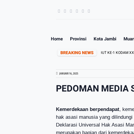
Home
Provinsi
Kota Jambi
Muar
BREAKING NEWS
AM XX/TUANKU IMAM BONJOL
PERINGATI HUT KE-1 KODAM XX/TIB, 
JANUARI 16, 2025
PEDOMAN MEDIA 
Kemerdekaan berpendapat
, keme
hak asasi manusia yang dilindung
Deklarasi Universal Hak Asasi Man
merupakan bagian dari kemerdeka