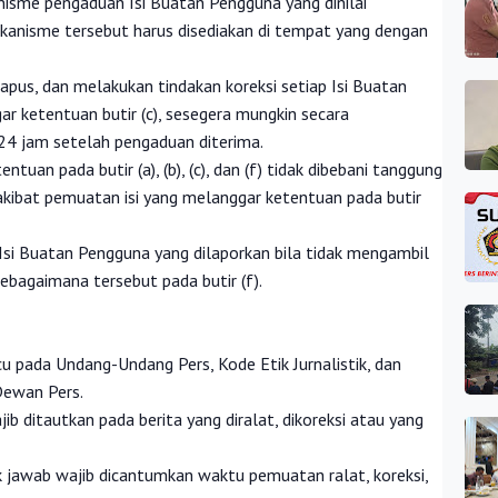
nisme pengaduan Isi Buatan Pengguna yang dinilai
ekanisme tersebut harus disediakan di tempat yang dengan
apus, dan melakukan tindakan koreksi setiap Isi Buatan
r ketentuan butir (c), sesegera mungkin secara
24 jam setelah pengaduan diterima.
tuan pada butir (a), (b), (c), dan (f) tidak dibebani tanggung
kibat pemuatan isi yang melanggar ketentuan pada butir
 Isi Buatan Pengguna yang dilaporkan bila tidak mengambil
ebagaimana tersebut pada butir (f).
cu pada Undang-Undang Pers, Kode Etik Jurnalistik, dan
Dewan Pers.
jib ditautkan pada berita yang diralat, dikoreksi atau yang
 hak jawab wajib dicantumkan waktu pemuatan ralat, koreksi,