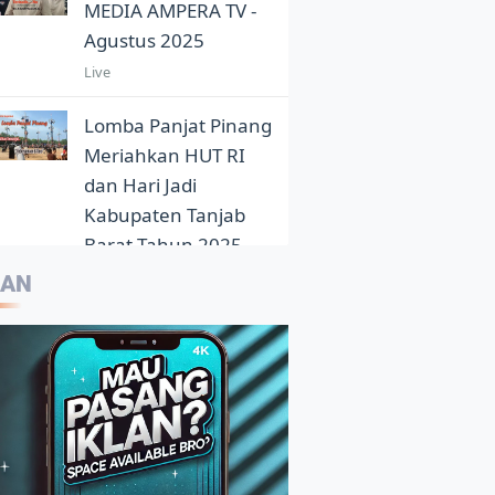
MEDIA AMPERA TV -
Agustus 2025
Live
Lomba Panjat Pinang
Meriahkan HUT RI
dan Hari Jadi
Kabupaten Tanjab
Barat Tahun 2025
5:05
LAN
Eloknya Panorama
Sunset Pantai Pasir
Aurduri Dikala Senja
4:33
Kepala Balai Bahasa