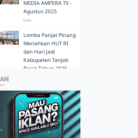
MEDIA AMPERA TV -
Agustus 2025
Live
Lomba Panjat Pinang
Meriahkan HUT RI
dan Hari Jadi
Kabupaten Tanjab
Barat Tahun 2025
5:05
LAN
Eloknya Panorama
Sunset Pantai Pasir
Aurduri Dikala Senja
4:33
Kepala Balai Bahasa