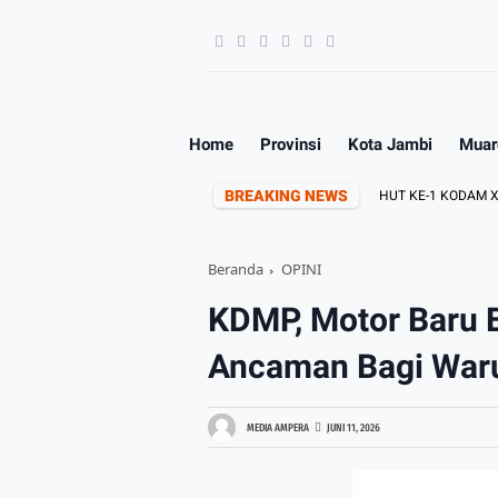
Home
Provinsi
Kota Jambi
Muar
BREAKING NEWS
AM XX/TUANKU IMAM BONJOL
PERINGATI HUT KE-1 KODAM XX/TIB, 
Beranda
OPINI
KDMP, Motor Baru 
Ancaman Bagi Waru
MEDIA AMPERA
JUNI 11, 2026