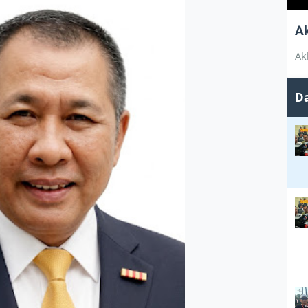
A
Ak
Da