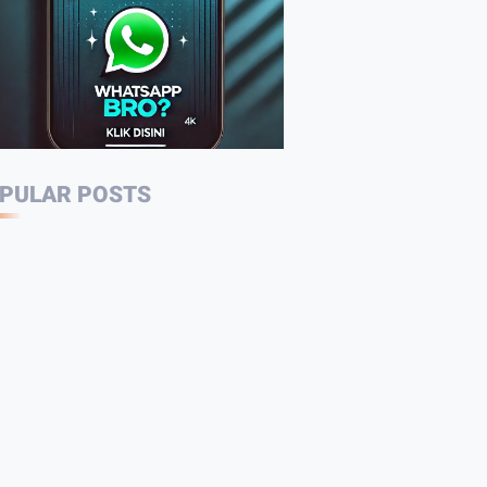
Jambi, Wartawan Jadi
Garda Terdepan
Penggunaan Bahasa
Indonesia
2:07
Warga Sambut Baik
PULAR POSTS
Himbauan Wali Kota
Jambi Melaksanakan
GORO Massal
Serentak
4:10
Arif Tetap Bertahan,
Usaha Rumahan
Mengolah Air Nira
Jadi Gula Kelapa