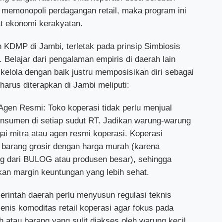
g memonopoli perdagangan retail, maka program ini
at ekonomi kerakyatan.
n KDMP di Jambi, terletak pada prinsip Simbiosis
 Belajar dari pengalaman empiris di daerah lain
kelola dengan baik justru memposisikan diri sebagai
 harus diterapkan di Jambi meliputi:
gen Resmi: Toko koperasi tidak perlu menjual
nsumen di setiap sudut RT. Jadikan warung-warung
ai mitra atau agen resmi koperasi. Koperasi
 barang grosir dengan harga murah (karena
ng dari BULOG atau produsen besar), sehingga
kan margin keuntungan yang lebih sehat.
erintah daerah perlu menyusun regulasi teknis
enis komoditas retail koperasi agar fokus pada
 atau barang yang sulit diakses oleh warung kecil.