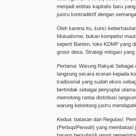
menjadi entitas kapitalis baru yan
justru kontradiktif dengan semang
Oleh karena itu, kunci keberhasila
Mutualisme, bukan kompetisi maut.
seperti Banten, toko KDMP yang di
grosir desa. Strategi mitigasi yang
Pertama:
Warung Rakyat Sebagai A
langsung secara eceran kepada ko
tradisional yang sudah eksis sebag
bertindak sebagai penyuplai utama
memotong rantai distribusi langsu
warung kelontong justru mendapat
Kedua
: batasan dan Regulasi: Pem
(Perbup/Perwali) yang membatasi j
barang bersubsidi resmi pemerintah