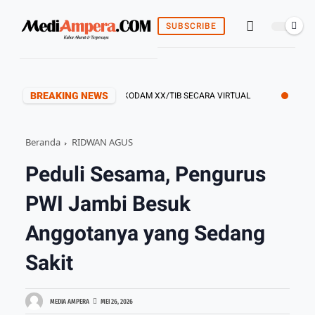
SUBSCRIBE
BREAKING NEWS
KUTI SYUKURAN HUT KE 1 KODAM XX/TIB SECARA VIRTUAL
MEMBANGU
Beranda
RIDWAN AGUS
Peduli Sesama, Pengurus
PWI Jambi Besuk
Anggotanya yang Sedang
Sakit
MEDIA AMPERA
MEI 26, 2026