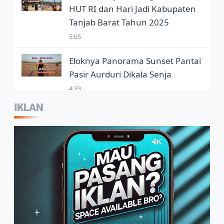
HUT RI dan Hari Jadi Kabupaten
Tanjab Barat Tahun 2025
5:05
Eloknya Panorama Sunset Pantai
Pasir Aurduri Dikala Senja
4:33
IKLAN
Kepala Balai Bahasa Jambi,
Wartawan Jadi Garda Terdepan
Penggunaan Bahasa Indonesia
2:07
Warga Sambut Baik Himbauan
Wali Kota Jambi Melaksanakan
GORO Massal Serentak
4:10