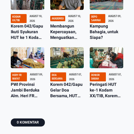
AUGUST 10,
AUGUST 10,
AUGUST 09,
KODAM
DEPO
AKADEMISI
XX/TIB
SAMPAH
2026
2026
2026
Korem 042/Gapu
Membangun
Kampung
Ikuti Syukuran
Kepercayaan,
Bahagia, untuk
HUT ke 1 Kodam
Menguatkan
Siapa?
XX/TIB Secara
Transparansi:
Virtual
Membaca Masa
Depan Keuangan
Haji sebagai
Amanah Publik
AUGUST 09,
AUGUST 07,
AUGUST 07,
HERY FR
DOA
DONOR
WAFAT
BERSAMA
DARAH
2026
2026
2026
PWI Provinsi
Korem 042/Gapu
Peringati HUT
Jambi Berduka
Gelar Doa
ke-1 Kodam
Alm. Heri FR
Bersama, HUT
XX/TIB, Korem
Sosok Panutan
Ke-1 Kodam
042/GAPU Gelar
XX/Tuanku Imam
Donor Darah di
Bonjol
Makodim
0415/Jambi
0 KOMENTAR