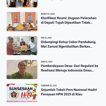
Jadi P3K
Harga Beras
3:12
MARET 02, 2026
Klarifikasi Resmi: Dugaan Pelecehan
Berkah Banjir, Yusuf Pembuat
di Depati Tujuh Dipastikan Tidak
Perahu Kebanjiran Orderan Bikin
Benar
Perahu
3:57
MEI 05, 2025
Didampingi Ketua Cabor Pendukung,
Mat Sanusi Ngembalikan Berkas
Calon Ketum KONI
JUNI 03, 2025
Pemberdayaan Desa: Dari Regulasi ke
Realisasi Menuju Indonesia Emas
2045
FEBRUARI 05, 2025
Sejumlah Tokoh Pers Nasional Hadiri
Perayaan HPN 2025 di Riau