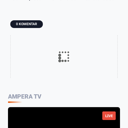
dan Bullying
Jaga
Pandangan
Keselarasan
Umum Fraksi
Setara Target
DPRD Terhadap
Nasional
LKPJ 2025
0 KOMENTAR
AMPERA TV
LIVE