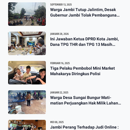
SEPTEMBER 13, 2025
Warga Jambi Tutup Jalintim, Desak
Gubernur Jambi Tolak Pembangunan
Stockpile PT. SAS
JANUARI 28, 2026
Ini Jawaban Ketua DPRD Kota Jambi,
Dana TPG THR dan TPG 13 Masih
Dikaji
FEBRUARI 16, 2025
Tiga Pelaku Pembobol Mini Market
Mahakarya Diringkus Polisi
JANUARI 22, 2025
Warga Desa Sungai Bungur Mati-
matian Perjuangkan Hak Milik Lahan
SKtol Yang Sah Diberikan Oleh Negara
MEI 08, 2025
Jambi Perang Terhadap Judi Online :