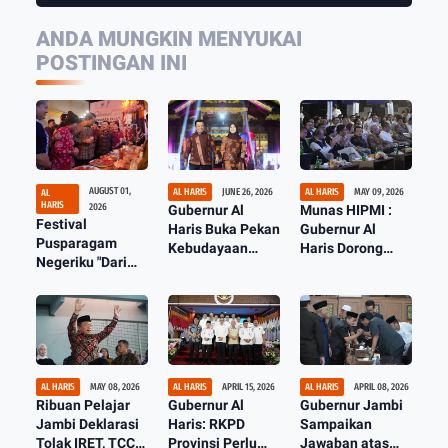
ANDA MUNGKIN MENYUKAI
POSTINGAN INI
AUGUST 01,
AL HARIS
JUNE 26, 2026
AL HARIS
MAY 09, 2026
AL
HARIS
2026
Gubernur Al
Munas HIPMI :
Festival
Haris Buka Pekan
Gubernur Al
Pusparagam
Kebudayaan
Haris Dorong
Negeriku "Dari
Daerah "Jambi
Pengusaha Muda
Jambi untuk
Elok Nian"
Jambi Berani
Indonesia",
Tampil di Tingkat
Perkuat
Nasional
Pelestarian
Budaya dan
Dorong Ekonomi
AL HARIS
MAY 08, 2026
AL HARIS
APRIL 15, 2026
AL HARIS
APRIL 08, 2026
Kreatif
Ribuan Pelajar
Gubernur Al
Gubernur Jambi
Jambi Deklarasi
Haris: RKPD
Sampaikan
Tolak IRET, TCC
Provinsi Perlu
Jawaban atas