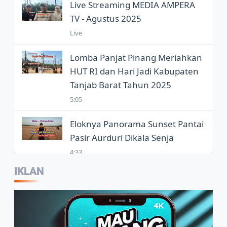
Live Streaming MEDIA AMPERA
TV - Agustus 2025
Live
Lomba Panjat Pinang Meriahkan
HUT RI dan Hari Jadi Kabupaten
Tanjab Barat Tahun 2025
5:05
Eloknya Panorama Sunset Pantai
Pasir Aurduri Dikala Senja
4:33
IKLAN
Kepala Balai Bahasa Jambi,
Wartawan Jadi Garda Terdepan
Penggunaan Bahasa Indonesia
2:07