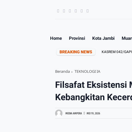
Home
Provinsi
Kota Jambi
Muar
BREAKING NEWS
DAN PERUNDUNGAN DIMULAI DARI SEKOLAH
KASREM 042/GAPU PIMPI
Beranda
TEKNOLOGI IA
Filsafat Eksistensi
Kebangkitan Kecer
MEDIA AMPERA
MEI 19, 2026