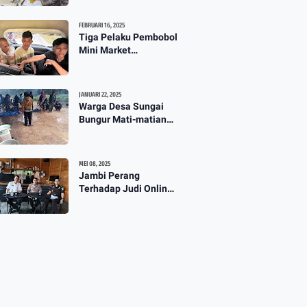
TPG 13 Masih Dikaji
3:57
FEBRUARI 16, 2025
Tiga Pelaku Pembobol
Mini Market
Mahakarya Diringkus
Polisi
JANUARI 22, 2025
Warga Desa Sungai
Bungur Mati-matian
Perjuangkan Hak Milik
Lahan SKtol Yang Sah
Diberikan Oleh Negara
MEI 08, 2025
Jambi Perang
Terhadap Judi Online :
Diskominfo Gelar Talk
Show Maraknya
Praktik Judi Online