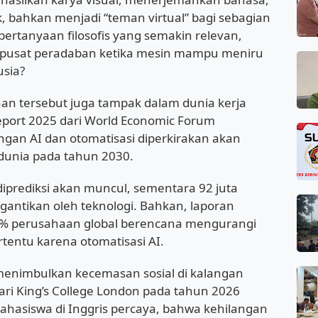
bahkan menjadi “teman virtual” bagi sebagian
pertanyaan filosofis yang semakin relevan,
 pusat peradaban ketika mesin mampu meniru
usia?
n tersebut juga tampak dalam dunia kerja
Report 2025 dari World Economic Forum
n AI dan otomatisasi diperkirakan akan
dunia pada tahun 2030.
 diprediksi akan muncul, sementara 92 juta
rgantikan oleh teknologi. Bahkan, laporan
% perusahaan global berencana mengurangi
rtentu karena otomatisasi AI.
a menimbulkan kecemasan sosial di kalangan
ari King’s College London pada tahun 2026
asiswa di Inggris percaya, bahwa kehilangan