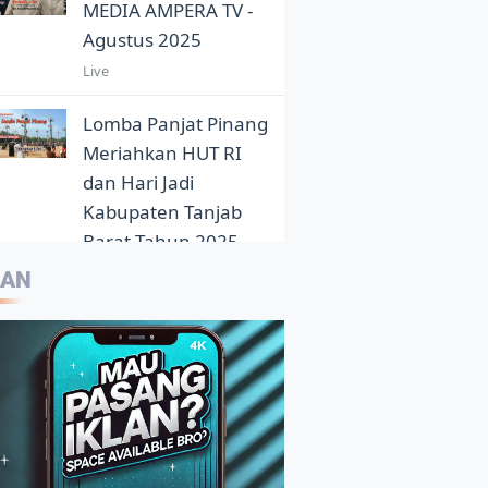
MEDIA AMPERA TV -
Agustus 2025
Live
Lomba Panjat Pinang
Meriahkan HUT RI
dan Hari Jadi
Kabupaten Tanjab
Barat Tahun 2025
5:05
LAN
Eloknya Panorama
Sunset Pantai Pasir
Aurduri Dikala Senja
4:33
Kepala Balai Bahasa