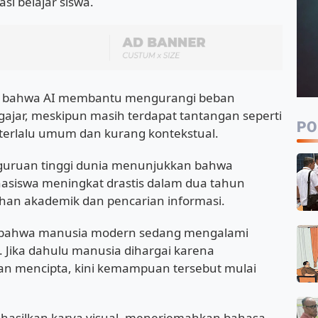
si belajar siswa.
n bahwa AI membantu mengurangi beban
gajar, meskipun masih terdapat tantangan seperti
PO
g terlalu umum dan kurang kontekstual.
perguruan tinggi dunia menunjukkan bahwa
asiswa meningkat drastis dalam dua tahun
uhan akademik dan pencarian informasi.
 bahwa manusia modern sedang mengalami
si. Jika dahulu manusia dihargai karena
an mencipta, kini kemampuan tersebut mulai
hasilkan karya visual, menerjemahkan bahasa,