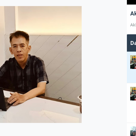
A
Ak
Da