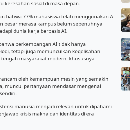
u keresahan sosial di masa depan.
kan bahwa 77% mahasiswa telah menggunakan AI
ian besar merasa kampus belum sepenuhnya
pi dunia kerja berbasis AI.
 bahwa perkembangan AI tidak hanya
ogi, tetapi juga memunculkan kegelisahan
s di tengah masyarakat modern, khususnya
terancam oleh kemampuan mesin yang semakin
a, muncul pertanyaan mendasar mengenai
endiri.
ksistensi manusia menjadi relevan untuk dipahami
njawab krisis makna dan identitas di era