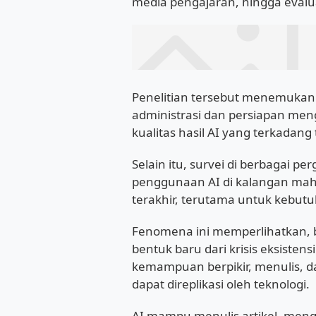
media pengajaran, hingga evalua
Penelitian tersebut menemuka
administrasi dan persiapan men
kualitas hasil AI yang terkadan
Selain itu, survei di berbagai 
penggunaan AI di kalangan mah
terakhir, terutama untuk kebut
Fenomena ini memperlihatkan,
bentuk baru dari krisis eksisten
kemampuan berpikir, menulis, d
dapat direplikasi oleh teknologi.
AI mampu menulis artikel, meng