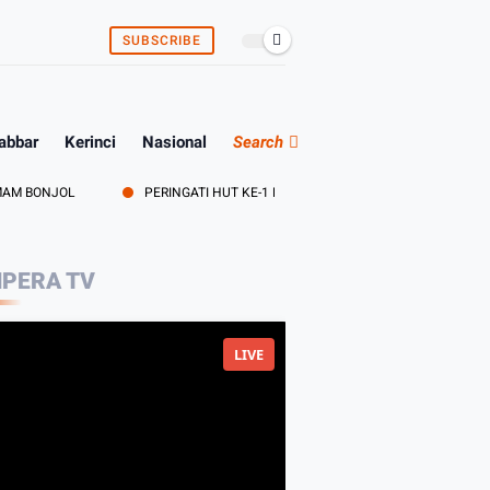
SUBSCRIBE
abbar
Kerinci
Nasional
Search
JOL
PERINGATI HUT KE-1 KODAM XX/TIB, KOREM 042/GAPU GELAR D
PERA TV
LIVE