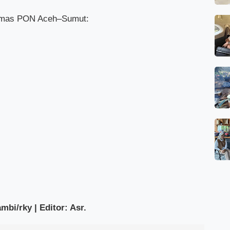
i Emas PON Aceh–Sumut:
bi/rky | Editor: Asr.