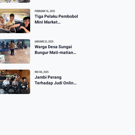
TPG 13 Masih Dikaji
3:57
FEBRUARI 16, 2025
Tiga Pelaku Pembobol
Mini Market
Mahakarya Diringkus
Polisi
JANUARI 22, 2025
Warga Desa Sungai
Bungur Mati-matian
Perjuangkan Hak Milik
Lahan SKtol Yang Sah
Diberikan Oleh Negara
MEI 08, 2025
Jambi Perang
Terhadap Judi Online :
Diskominfo Gelar Talk
Show Maraknya
Praktik Judi Online