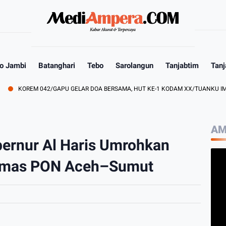
o Jambi
Batanghari
Tebo
Sarolangun
Tanjabtim
Tanj
OREM 042/GAPU GELAR DOA BERSAMA, HUT KE-1 KODAM XX/TUANKU IMAM BON
AM
bernur Al Haris Umrohkan
 Emas PON Aceh–Sumut