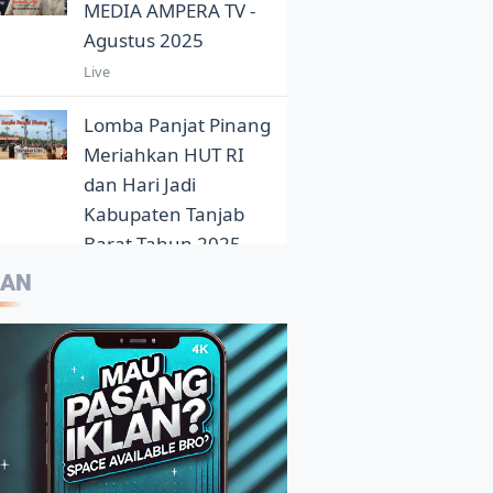
MEDIA AMPERA TV -
Agustus 2025
Live
Lomba Panjat Pinang
Meriahkan HUT RI
dan Hari Jadi
Kabupaten Tanjab
Barat Tahun 2025
5:05
LAN
Eloknya Panorama
Sunset Pantai Pasir
Aurduri Dikala Senja
4:33
Kepala Balai Bahasa