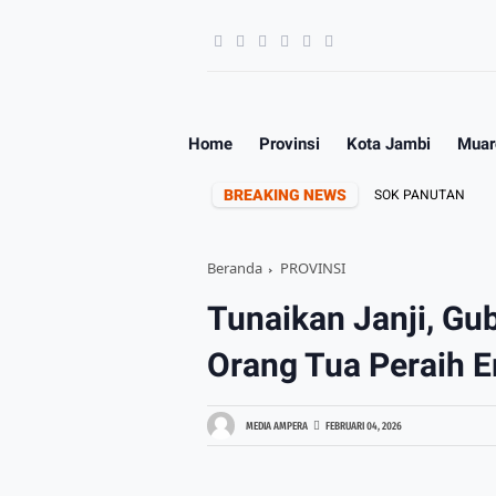
Home
Provinsi
Kota Jambi
Muar
BREAKING NEWS
PWI PROVINSI JAMBI BERDUKA ALM. HERI FR SOSOK PANUTAN
K
Beranda
PROVINSI
Tunaikan Janji, Gu
Orang Tua Peraih
MEDIA AMPERA
FEBRUARI 04, 2026