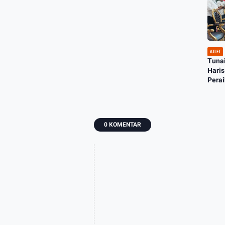
ATLET
Tunai
Hari
Pera
0 KOMENTAR