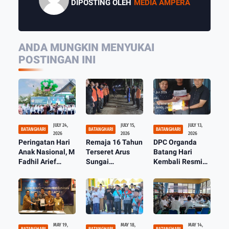
DIPOSTING OLEH
MEDIA AMPERA
ANDA MUNGKIN MENYUKAI
POSTINGAN INI
JULY 24,
JULY 15,
JULY 13,
BATANGHARI
BATANGHARI
BATANGHARI
2026
2026
2026
Peringatan Hari
Remaja 16 Tahun
DPC Organda
Anak Nasional, M
Terseret Arus
Batang Hari
Fadhil Arief
Sungai
Kembali Resmi
Dukung Tumbuh
Batanghari,
Dibentuk
Kembang Anak
Korban
Ditemukan
Dalam Keadaan
tak Bernyawa
Lagi
MAY 19,
MAY 18,
MAY 14,
BATANGHARI
BATANGHARI
BATANGHARI