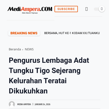
SUBSCRIBE
BREAKING NEWS
M 042/GAPU GELAR DOA BERSAMA, HUT KE-1 KODAM XX/TUANKU IMAM BONJOL
Beranda
NEWS
Pengurus Lembaga Adat
Tungku Tigo Sejerang
Kelurahan Teratai
Dikukuhkan
MEDIA AMPERA
JANUARI 24, 2026