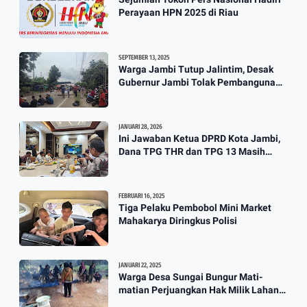
Perayaan HPN 2025 di Riau
SEPTEMBER 13, 2025
Warga Jambi Tutup Jalintim, Desak
Gubernur Jambi Tolak Pembangunan
Stockpile PT. SAS
JANUARI 28, 2026
Ini Jawaban Ketua DPRD Kota Jambi,
Dana TPG THR dan TPG 13 Masih
Dikaji
FEBRUARI 16, 2025
Tiga Pelaku Pembobol Mini Market
Mahakarya Diringkus Polisi
JANUARI 22, 2025
Warga Desa Sungai Bungur Mati-
matian Perjuangkan Hak Milik Lahan
SKtol Yang Sah Diberikan Oleh Negara