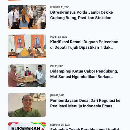
Wali Kota Jambi Tidak Ada Lagi
FEBRUARI 13, 2025
Guru Honorer Semua Diangkat
Ditreskrimsus Polda Jambi Cek ke
Gudang Bulog, Pastikan Stok dan
Jadi P3K
Harga Beras
3:12
MARET 02, 2026
Klarifikasi Resmi: Dugaan Pelecehan
Berkah Banjir, Yusuf Pembuat
di Depati Tujuh Dipastikan Tidak
Perahu Kebanjiran Orderan Bikin
Benar
Perahu
3:57
MEI 05, 2025
Didampingi Ketua Cabor Pendukung,
Mat Sanusi Ngembalikan Berkas
Calon Ketum KONI
JUNI 03, 2025
Pemberdayaan Desa: Dari Regulasi ke
Realisasi Menuju Indonesia Emas
2045
FEBRUARI 05, 2025
Sejumlah Tokoh Pers Nasional Hadiri