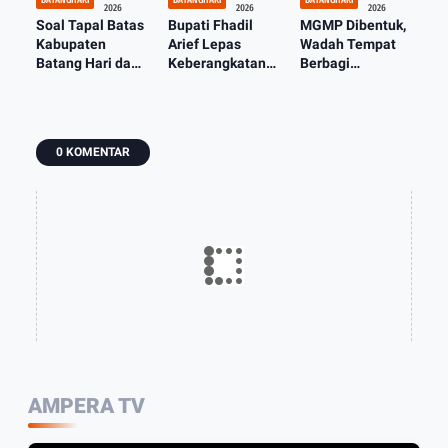
2026
2026
2026
Soal Tapal Batas
Bupati Fhadil
MGMP Dibentuk,
Kabupaten
Arief Lepas
Wadah Tempat
Batang Hari dan
Keberangkatan
Berbagi
Muaro Jambi Ada
210 orang
Pengalaman dan
Ditangan
Jamaah Calon
Menyelesaikan
Mendagri
Haji Asal Batang
Masalah Dalam
Hari
Mengajar
0 KOMENTAR
AMPERA TV