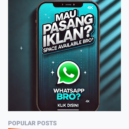
Penggunaan Bahasa Indonesia
2:07
Warga Sambut Baik Himbauan
Wali Kota Jambi Melaksanakan
GORO Massal Serentak
4:10
Arif Tetap Bertahan, Usaha
Rumahan Mengolah Air Nira Jadi
Gula Kelapa
1:49
PWI Jambi Rutin Setiap Tahun
Potong Hewan Qurban
2:35
POPULAR POSTS