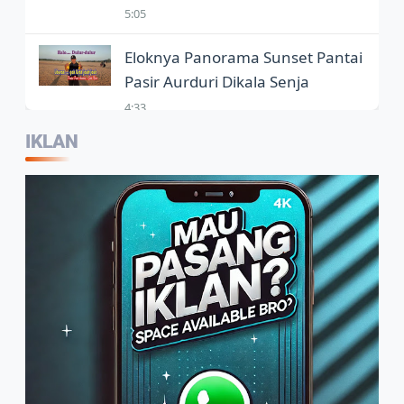
5:05
Eloknya Panorama Sunset Pantai
Pasir Aurduri Dikala Senja
4:33
IKLAN
Kepala Balai Bahasa Jambi,
Wartawan Jadi Garda Terdepan
Penggunaan Bahasa Indonesia
2:07
Warga Sambut Baik Himbauan
Wali Kota Jambi Melaksanakan
GORO Massal Serentak
4:10
Arif Tetap Bertahan, Usaha