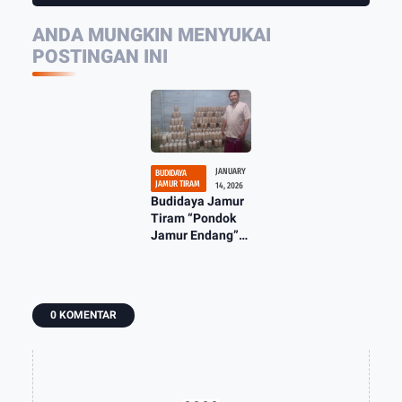
ANDA MUNGKIN MENYUKAI
POSTINGAN INI
JANUARY
BUDIDAYA
JAMUR TIRAM
14, 2026
Budidaya Jamur
Tiram “Pondok
Jamur Endang”
Wirausaha
Berkelanjutan
dan Sangat
Menjanjikan
0 KOMENTAR