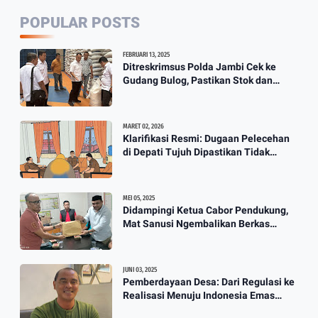
2:35
POPULAR POSTS
Wali Kota Jambi Tidak Ada Lagi
FEBRUARI 13, 2025
Guru Honorer Semua Diangkat
Ditreskrimsus Polda Jambi Cek ke
Gudang Bulog, Pastikan Stok dan
Jadi P3K
Harga Beras
3:12
MARET 02, 2026
Klarifikasi Resmi: Dugaan Pelecehan
Berkah Banjir, Yusuf Pembuat
di Depati Tujuh Dipastikan Tidak
Perahu Kebanjiran Orderan Bikin
Benar
Perahu
3:57
MEI 05, 2025
Didampingi Ketua Cabor Pendukung,
Mat Sanusi Ngembalikan Berkas
Calon Ketum KONI
JUNI 03, 2025
Pemberdayaan Desa: Dari Regulasi ke
Realisasi Menuju Indonesia Emas
2045