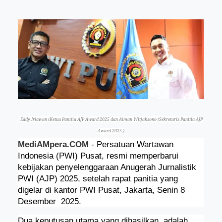
Eddy Iriawan (Ketua Panitia AJP Award 2025 dan Aiman Witjaksono (Sekretaris Panitia AJP
Award 2025.)
MediAMpera.COM
-
Persatuan Wartawan
Indonesia (PWI) Pusat, resmi memperbarui
kebijakan penyelenggaraan Anugerah Jurnalistik
PWI (AJP) 2025, setelah rapat panitia yang
digelar di kantor PWI Pusat, Jakarta, Senin 8
Desember
2025.
Dua keputusan utama yang dihasilkan, adalah