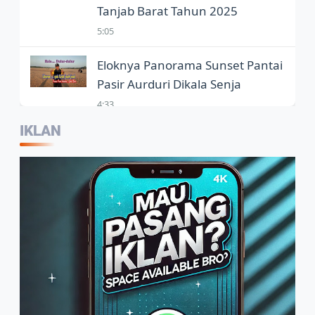
Tanjab Barat Tahun 2025
5:05
Eloknya Panorama Sunset Pantai
Pasir Aurduri Dikala Senja
4:33
IKLAN
Kepala Balai Bahasa Jambi,
Wartawan Jadi Garda Terdepan
Penggunaan Bahasa Indonesia
2:07
Warga Sambut Baik Himbauan
Wali Kota Jambi Melaksanakan
GORO Massal Serentak
4:10