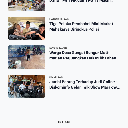
Dana TPG THR dan TPG 13 Masih
Dikaji
FEBRUARI 16, 2025
Tiga Pelaku Pembobol Mini Market
Mahakarya Diringkus Polisi
JANUARI 22, 2025
Warga Desa Sungai Bungur Mati-
matian Perjuangkan Hak Milik Lahan
SKtol Yang Sah Diberikan Oleh Negara
MEI 08, 2025
Jambi Perang Terhadap Judi Online :
Diskominfo Gelar Talk Show Maraknya
Praktik Judi Online
IKLAN