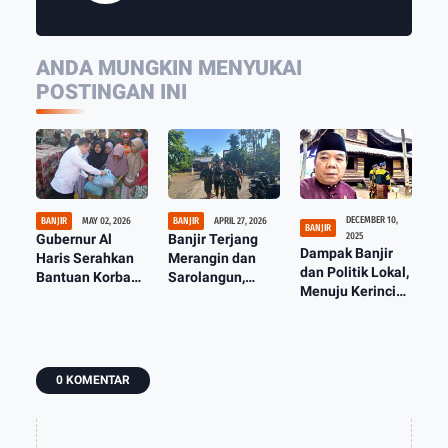
ANDA MUNGKIN MENYUKAI
POSTINGAN INI
DECEMBER 10,
BANJIR
MAY 02, 2026
BANJIR
APRIL 27, 2026
BANJIR
2025
Gubernur Al
Banjir Terjang
Dampak Banjir
Haris Serahkan
Merangin dan
dan Politik Lokal,
Bantuan Korban
Sarolangun,
Menuju Kerinci
Terdampak
Korem 042/Gapu
Yang Berdaya
Banjir di
Bergerak Cepat
Saing, Maju dan
Sarolangun
Bantu Warga
Sejahtera
Terdampak
0 KOMENTAR