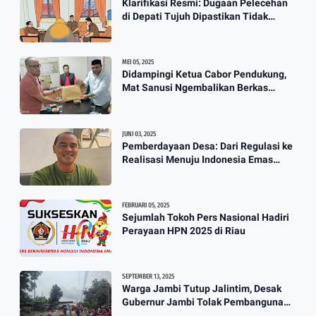
Klarifikasi Resmi: Dugaan Pelecehan
Berkah Banjir, Yusuf Pembuat
di Depati Tujuh Dipastikan Tidak
Perahu Kebanjiran Orderan Bikin
Benar
Perahu
3:57
MEI 05, 2025
Didampingi Ketua Cabor Pendukung,
Mat Sanusi Ngembalikan Berkas
Calon Ketum KONI
JUNI 03, 2025
Pemberdayaan Desa: Dari Regulasi ke
Realisasi Menuju Indonesia Emas
2045
FEBRUARI 05, 2025
Sejumlah Tokoh Pers Nasional Hadiri
Perayaan HPN 2025 di Riau
SEPTEMBER 13, 2025
Warga Jambi Tutup Jalintim, Desak
Gubernur Jambi Tolak Pembangunan
Stockpile PT. SAS