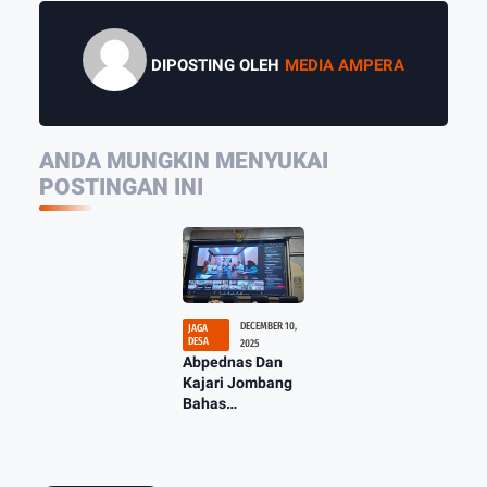
DIPOSTING OLEH
MEDIA AMPERA
ANDA MUNGKIN MENYUKAI
POSTINGAN INI
DECEMBER 10,
JAGA
DESA
2025
Abpednas Dan
Kajari Jombang
Bahas
Optimalisasi
program JAGA
Desa