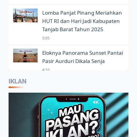
Lomba Panjat Pinang Meriahkan
HUT RI dan Hari Jadi Kabupaten
Tanjab Barat Tahun 2025
5:05
Eloknya Panorama Sunset Pantai
Pasir Aurduri Dikala Senja
4:33
IKLAN
Kepala Balai Bahasa Jambi,
Wartawan Jadi Garda Terdepan
Penggunaan Bahasa Indonesia
2:07
Warga Sambut Baik Himbauan
Wali Kota Jambi Melaksanakan