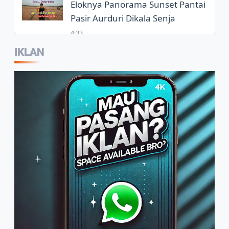
Eloknya Panorama Sunset Pantai
Pasir Aurduri Dikala Senja
4:33
IKLAN
Kepala Balai Bahasa Jambi,
Wartawan Jadi Garda Terdepan
Penggunaan Bahasa Indonesia
2:07
Warga Sambut Baik Himbauan
Wali Kota Jambi Melaksanakan
GORO Massal Serentak
4:10
Arif Tetap Bertahan, Usaha
Rumahan Mengolah Air Nira Jadi
Gula Kelapa