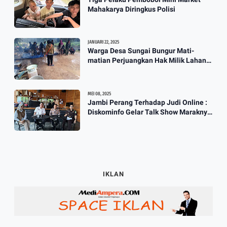
Mahakarya Diringkus Polisi
JANUARI 22, 2025
Warga Desa Sungai Bungur Mati-
matian Perjuangkan Hak Milik Lahan
SKtol Yang Sah Diberikan Oleh Negara
MEI 08, 2025
Jambi Perang Terhadap Judi Online :
Diskominfo Gelar Talk Show Maraknya
Praktik Judi Online
IKLAN