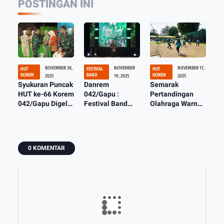
POSTINGAN INI
NOVEMBER 30,
NOVEMBER
NOVEMBER 17,
HUT
FESTIVAL
HUT
KOREM
BAND
KOREM
2025
19, 2025
2025
Syukuran Puncak
Danrem
Semarak
HUT ke-66 Korem
042/Gapu :
Pertandingan
042/Gapu Digelar
Festival Band
Olahraga Warnai
Penuh Khidmat
Pelajar se-Kota
HUT ke-66 Korem
Kebersamaan
Jambi Panggung
042/Gapu
Kreativitas
Generasi Muda
0 KOMENTAR