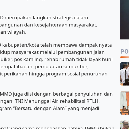
merupakan langkah strategis dalam
angunan dan kesejahteraan masyarakat,
an wilayah.
50 kabupaten/kota telah membawa dampak nyata
PO
hidup masyarakat melalui pembangunan jalan
iker, pos kamling, rehab rumah tidak layak huni
tempat ibadah, pembuatan sumur bor,
t perikanan hingga program sosial penurunan
a, TMMD juga diisi dengan berbagai penyuluhan dan
ngan, TNI Manunggal Air, rehabilitasi RTLH,
ogram “Bersatu dengan Alam” yang menjadi
itempat yang sama menegaskan bahwa TMMD bukan