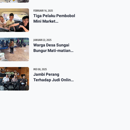
TPG 13 Masih Dikaji
3:57
FEBRUARI 16, 2025
Tiga Pelaku Pembobol
Mini Market
Mahakarya Diringkus
Polisi
JANUARI 22, 2025
Warga Desa Sungai
Bungur Mati-matian
Perjuangkan Hak Milik
Lahan SKtol Yang Sah
Diberikan Oleh Negara
MEI 08, 2025
Jambi Perang
Terhadap Judi Online :
Diskominfo Gelar Talk
Show Maraknya
Praktik Judi Online