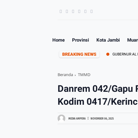
Home
Provinsi
Kota Jambi
Muar
BREAKING NEWS
T PERTAMA KODAM XX/TUANKU IMAM BONJOL
GUBERNUR AL HARIS 
Beranda
TMMD
Danrem 042/Gapu 
Kodim 0417/Kerinc
MEDIA AMPERA
NOVEMBER 06, 2025