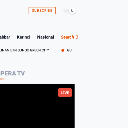
SUBSCRIBE
abbar
Kerinci
Nasional
Search
TN BUNGO GREEN CITY
GUBERNUR AL HARIS BUKA SOSIALISASI AKB
PERA TV
LIVE