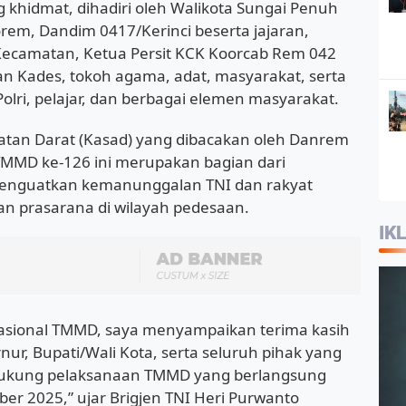
khidmat, dihadiri oleh Walikota Sungai Penuh
rem, Dandim 0417/Kerinci beserta jajaran,
ecamatan, Ketua Persit KCK Koorcab Rem 042
an Kades, tokoh agama, adat, masyarakat, serta
olri, pelajar, dan berbagai elemen masyarakat.
atan Darat (Kasad) yang dibacakan oleh Danrem
MMD ke-126 ini merupakan bagian dari
menguatkan kemanunggalan TNI dan rakyat
n prasarana di wilayah pedesaan.
IK
sional TMMD, saya menyampaikan terima kasih
r, Bupati/Wali Kota, serta seluruh pihak yang
dukung pelaksanaan TMMD yang berlangsung
er 2025,” ujar Brigjen TNI Heri Purwanto