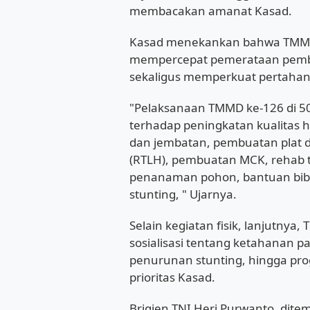
membacakan amanat Kasad.
Kasad menekankan bahwa TMMD 
mempercepat pemerataan pemb
sekaligus memperkuat pertahan
"Pelaksanaan TMMD ke-126 di 
terhadap peningkatan kualitas 
dan jembatan, pembuatan plat du
(RTLH), pembuatan MCK, rehab 
penanaman pohon, bantuan bibi
stunting, " Ujarnya.
Selain kegiatan fisik, lanjutny
sosialisasi tentang ketahanan pa
penurunan stunting, hingga pr
prioritas Kasad.
Brigjen TNI Heri Purwanto, d