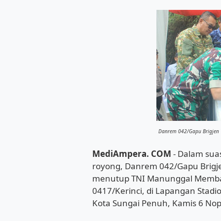
Danrem 042/Gapu Brigjen TN
MediAmpera. COM
- Dalam su
royong, Danrem 042/Gapu Brigjen
menutup TNI Manunggal Memba
0417/Kerinci, di Lapangan Stadi
Kota Sungai Penuh, Kamis 6 No