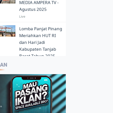
MEDIA AMPERA TV -
Agustus 2025
Live
Lomba Panjat Pinang
Meriahkan HUT RI
dan Hari Jadi
Kabupaten Tanjab
Barat Tahun 2025
5:05
LAN
Eloknya Panorama
Sunset Pantai Pasir
Aurduri Dikala Senja
4:33
Kepala Balai Bahasa