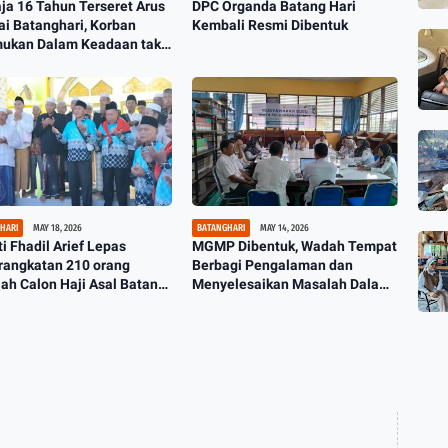
a 16 Tahun Terseret Arus
DPC Organda Batang Hari
i Batanghari, Korban
Kembali Resmi Dibentuk
mukan Dalam Keadaan tak
yawa Lagi
HARI
MAY 18, 2026
BATANGHARI
MAY 14, 2026
i Fhadil Arief Lepas
MGMP Dibentuk, Wadah Tempat
rangkatan 210 orang
Berbagi Pengalaman dan
h Calon Haji Asal Batang
Menyelesaikan Masalah Dalam
Mengajar