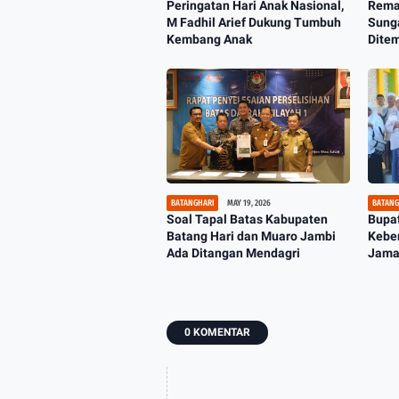
Peringatan Hari Anak Nasional,
Remaj
M Fadhil Arief Dukung Tumbuh
Sunga
Kembang Anak
Dite
Bern
BATANGHARI
MAY 19, 2026
BATANG
Soal Tapal Batas Kabupaten
Bupat
Batang Hari dan Muaro Jambi
Kebe
Ada Ditangan Mendagri
Jamaa
Hari
0 KOMENTAR