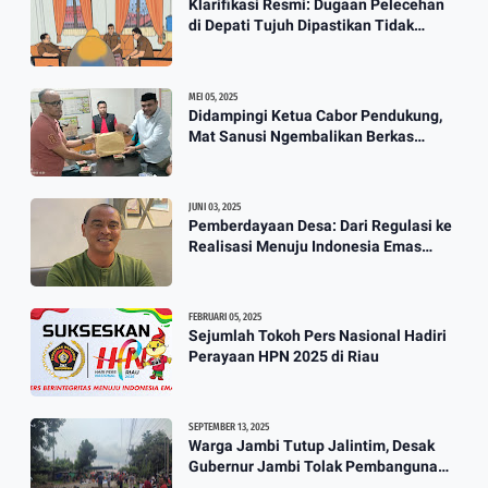
Klarifikasi Resmi: Dugaan Pelecehan
Berkah Banjir, Yusuf Pembuat
di Depati Tujuh Dipastikan Tidak
Perahu Kebanjiran Orderan Bikin
Benar
Perahu
3:57
MEI 05, 2025
Didampingi Ketua Cabor Pendukung,
Mat Sanusi Ngembalikan Berkas
Calon Ketum KONI
JUNI 03, 2025
Pemberdayaan Desa: Dari Regulasi ke
Realisasi Menuju Indonesia Emas
2045
FEBRUARI 05, 2025
Sejumlah Tokoh Pers Nasional Hadiri
Perayaan HPN 2025 di Riau
SEPTEMBER 13, 2025
Warga Jambi Tutup Jalintim, Desak
Gubernur Jambi Tolak Pembangunan
Stockpile PT. SAS