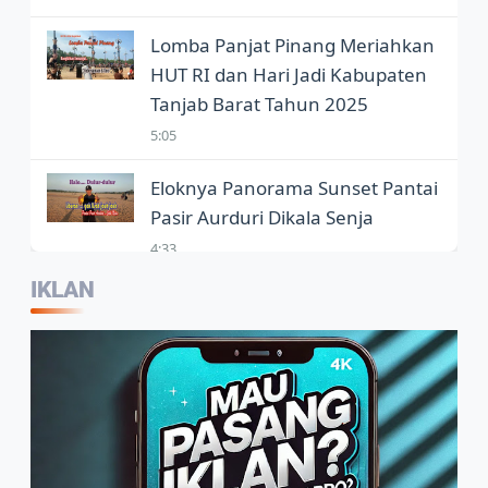
Lomba Panjat Pinang Meriahkan
HUT RI dan Hari Jadi Kabupaten
Tanjab Barat Tahun 2025
5:05
Eloknya Panorama Sunset Pantai
Pasir Aurduri Dikala Senja
4:33
IKLAN
Kepala Balai Bahasa Jambi,
Wartawan Jadi Garda Terdepan
Penggunaan Bahasa Indonesia
2:07
Warga Sambut Baik Himbauan
Wali Kota Jambi Melaksanakan