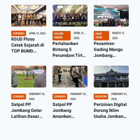
APRIL 14,
MARCH 11,
JOMBANG
APRIL 15, 2026
GOLDEN
ANAK
AWARD
YATIM
2026
2026
RSUD Ploso
Pertahankan
Pesantren
Cetak Sejarah di
Bintang 5
Gading Mangu
TOP BUMD
Perumdam Tirta
Jombang
Awards 2026,
Kencana
Salurkan
Meraih Prediket
Jombang Raih
Bantuan Anak
Bintang Empat
Golden Award
Yatim dan Duafa
TOP BUMD 2026
FEBRUARY 10,
FEBRUARY 10,
FEBRUARY 01,
JOMBANG
JOMBANG
EKONOMI
2026
2026
2026
Satpol PP
Satpol PP
Perizinan Digital
Jombang Gelar
Jombang
Dorong Iklim
Latihan Dasar
Amankan
Usaha Jombang,
Satlinmas 2026
Pemberangkatan
9.054 Izin Terbit
Tingkatkan dan
1.500 Jemaah
Selama 2025
Kemampuan
Mujahadah
Kubro NU