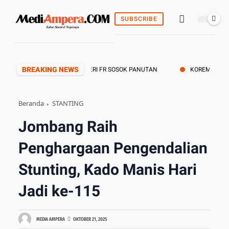
SUBSCRIBE
BREAKING NEWS
I JAMBI BERDUKA ALM. HERI FR SOSOK PANUTAN
KOREM 042/GAPU G
Beranda
STANTING
Jombang Raih
Penghargaan Pengendalian
Stunting, Kado Manis Hari
Jadi ke-115
MEDIA AMPERA
OKTOBER 21, 2025