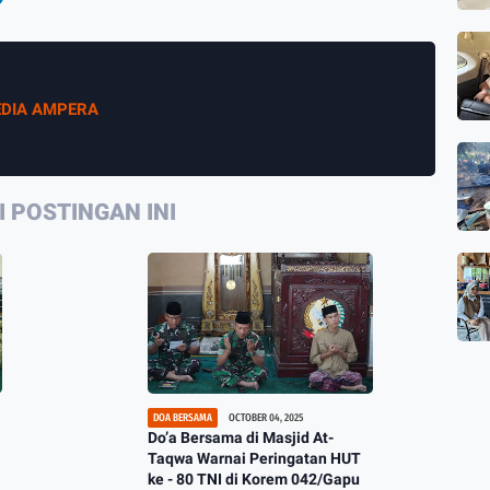
DIA AMPERA
 POSTINGAN INI
DOA BERSAMA
OCTOBER 04, 2025
Do’a Bersama di Masjid At-
Taqwa Warnai Peringatan HUT
ke - 80 TNI di Korem 042/Gapu