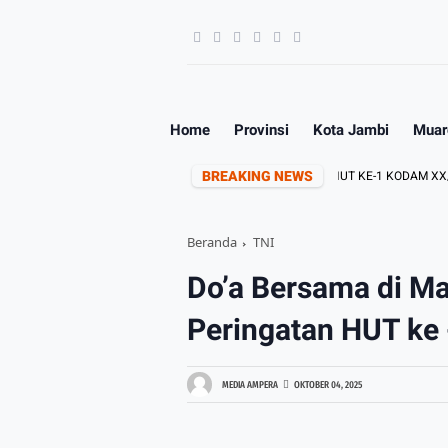
Home
Provinsi
Kota Jambi
Muar
BREAKING NEWS
AM XX/TUANKU IMAM BONJOL
PERINGATI HUT KE-1 KODAM XX/TIB, K
Beranda
TNI
Do’a Bersama di Ma
Peringatan HUT ke 
MEDIA AMPERA
OKTOBER 04, 2025