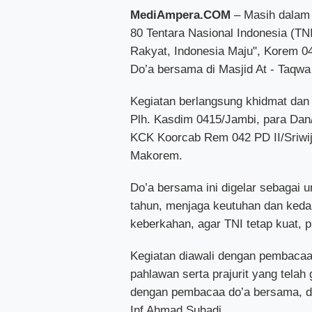
MediAmpera.COM
– Masih dalam 
80 Tentara Nasional Indonesia (T
Rakyat, Indonesia Maju", Korem 0
Do’a bersama di Masjid At - Taqw
Kegiatan berlangsung khidmat dan
Plh. Kasdim 0415/Jambi, para Dan
KCK Koorcab Rem 042 PD II/Sriwija
Makorem.
Do’a bersama ini digelar sebagai 
tahun, menjaga keutuhan dan keda
keberkahan, agar TNI tetap kuat, 
Kegiatan diawali dengan pembacaan
pahlawan serta prajurit yang tela
dengan pembacaa do’a bersama, di
Inf Ahmad Suhadi.