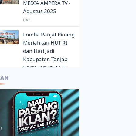
MEDIA AMPERA TV -
Agustus 2025
Live
Lomba Panjat Pinang
Meriahkan HUT RI
dan Hari Jadi
Kabupaten Tanjab
Barat Tahun 2025
5:05
LAN
Eloknya Panorama
Sunset Pantai Pasir
Aurduri Dikala Senja
4:33
Kepala Balai Bahasa