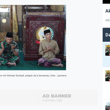
A
Ak
Da
n Inf Ahmad Suhadi, pimpin do'a bersama.| foto : penrem.