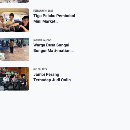
TPG 13 Masih Dikaji
3:57
FEBRUARI 16, 2025
Tiga Pelaku Pembobol
Mini Market
Mahakarya Diringkus
Polisi
JANUARI 22, 2025
Warga Desa Sungai
Bungur Mati-matian
Perjuangkan Hak Milik
Lahan SKtol Yang Sah
Diberikan Oleh Negara
MEI 08, 2025
Jambi Perang
Terhadap Judi Online :
Diskominfo Gelar Talk
Show Maraknya
Praktik Judi Online