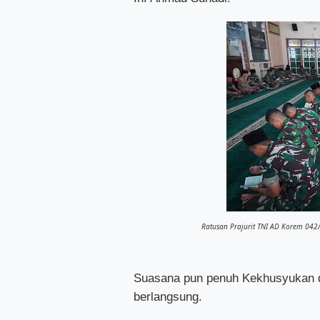
Ratusan Prajurit TNI AD Korem 042
Suasana pun penuh Kekhusyukan d
berlangsung.