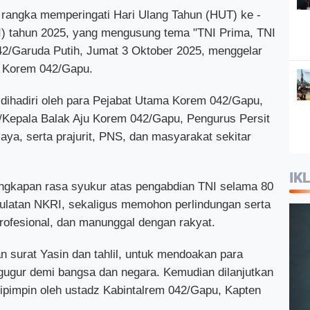
rangka memperingati Hari Ulang Tahun (HUT) ke -
NI) tahun 2025, yang mengusung tema "TNI Prima, TNI
42/Garuda Putih, Jumat 3 Oktober 2025, menggelar
a Korem 042/Gapu.
 dihadiri oleh para Pejabat Utama Korem 042/Gapu,
/Kepala Balak Aju Korem 042/Gapu, Pengurus Persit
ya, serta prajurit, PNS, dan masyarakat sekitar
IK
ungkapan rasa syukur atas pengabdian TNI selama 80
ulatan NKRI, sekaligus memohon perlindungan serta
profesional, dan manunggal dengan rakyat.
 surat Yasin dan tahlil, untuk mendoakan para
h gugur demi bangsa dan negara. Kemudian dilanjutkan
pimpin oleh ustadz Kabintalrem 042/Gapu, Kapten