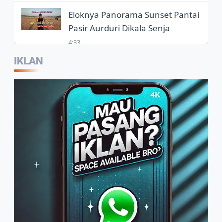
Eloknya Panorama Sunset Pantai
Pasir Aurduri Dikala Senja
4:33
IKLAN
Kepala Balai Bahasa Jambi,
Wartawan Jadi Garda Terdepan
Penggunaan Bahasa Indonesia
2:07
Warga Sambut Baik Himbauan
Wali Kota Jambi Melaksanakan
GORO Massal Serentak
4:10
Arif Tetap Bertahan, Usaha
Rumahan Mengolah Air Nira Jadi