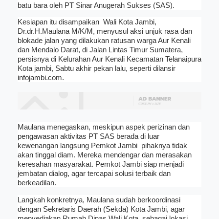
batu bara oleh PT Sinar Anugerah Sukses (SAS).
Kesiapan itu disampaikan Wali Kota Jambi,
Dr.dr.H.Maulana M/K/M,
menyusul aksi unjuk rasa dan
blokade jalan yang dilakukan ratusan warga Aur Kenali
dan Mendalo Darat, di Jalan Lintas Timur Sumatera,
persisnya di Kelurahan Aur Kenali Kecamatan Telanaipura
Kota jambi, Sabtu akhir pekan lalu, seperti dilansir
infojambi.com.
Maulana menegaskan, meskipun aspek perizinan dan
pengawasan aktivitas PT SAS berada di luar
kewenangan langsung Pemkot Jambi
pihaknya tidak
akan tinggal diam. Mereka mendengar dan merasakan
keresahan masyarakat. Pemkot Jambi siap menjadi
jembatan dialog, agar tercapai solusi terbaik dan
berkeadilan.
Langkah konkretnya, Maulana sudah berkoordinasi
dengan Sekretaris Daerah (Sekda) Kota Jambi, agar
menyediakan Rumah Dinas Wali Kota, sebagai lokasi