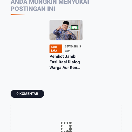
ANDA MUNGKIN MENYUKAI
POSTINGAN INI
SEPTEMBER 15,
BATU
BARA
2025
Pemkot Jambi
Fasilitasi Dialog
Warga Aur Kenali
dan Mendalo
Darat Dengan
Gubernur Jambi
0 KOMENTAR