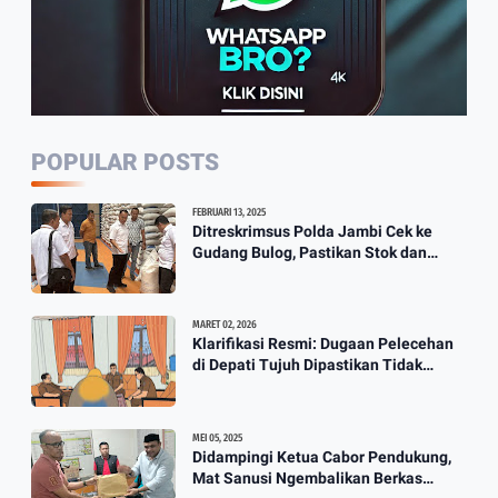
Gula Kelapa
1:49
PWI Jambi Rutin Setiap Tahun
Potong Hewan Qurban
2:35
POPULAR POSTS
Wali Kota Jambi Tidak Ada Lagi
FEBRUARI 13, 2025
Guru Honorer Semua Diangkat
Ditreskrimsus Polda Jambi Cek ke
Gudang Bulog, Pastikan Stok dan
Jadi P3K
Harga Beras
3:12
MARET 02, 2026
Klarifikasi Resmi: Dugaan Pelecehan
Berkah Banjir, Yusuf Pembuat
di Depati Tujuh Dipastikan Tidak
Perahu Kebanjiran Orderan Bikin
Benar
Perahu
3:57
MEI 05, 2025
Didampingi Ketua Cabor Pendukung,
Mat Sanusi Ngembalikan Berkas