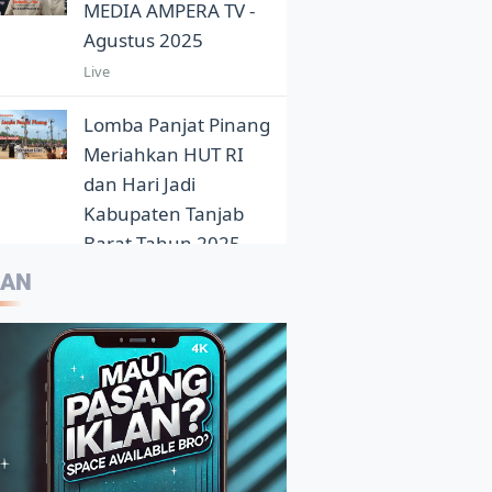
MEDIA AMPERA TV -
Agustus 2025
Live
Lomba Panjat Pinang
Meriahkan HUT RI
dan Hari Jadi
Kabupaten Tanjab
Barat Tahun 2025
5:05
LAN
Eloknya Panorama
Sunset Pantai Pasir
Aurduri Dikala Senja
4:33
Kepala Balai Bahasa