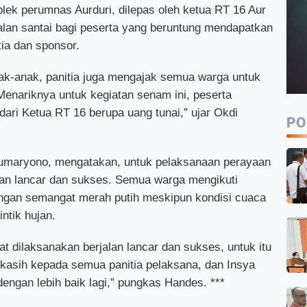
plek perumnas Aurduri, dilepas oleh ketua RT 16 Aur
alan santai bagi peserta yang beruntung mendapatkan
tia dan sponsor.
ak-anak, panitia juga mengajak semua warga untuk
Menariknya untuk kegiatan senam ini, peserta
dari Ketua RT 16 berupa uang tunai,” ujar Okdi
PO
Sumaryono, mengatakan, untuk pelaksanaan perayaan
lan lancar dan sukses. Semua warga mengikuti
engan semangat merah putih meskipun kondisi cuaca
intik hujan.
t dilaksanakan berjalan lancar dan sukses, untuk itu
asih kepada semua panitia pelaksana, dan Insya
dengan lebih baik lagi,” pungkas Handes. ***