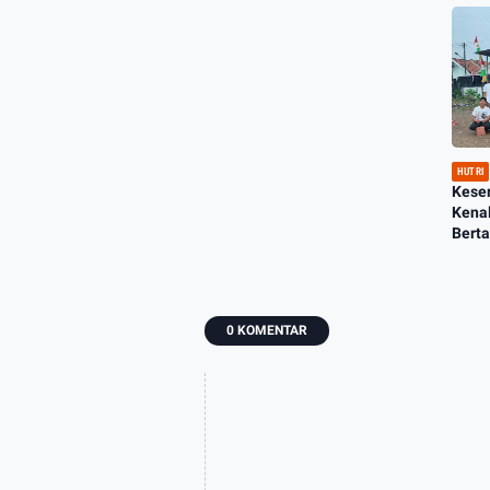
HUT RI
Kese
Kenal
Bert
0 KOMENTAR