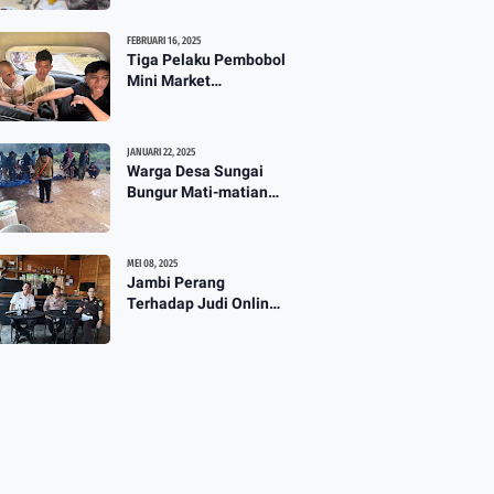
TPG 13 Masih Dikaji
3:57
FEBRUARI 16, 2025
Tiga Pelaku Pembobol
Mini Market
Mahakarya Diringkus
Polisi
JANUARI 22, 2025
Warga Desa Sungai
Bungur Mati-matian
Perjuangkan Hak Milik
Lahan SKtol Yang Sah
Diberikan Oleh Negara
MEI 08, 2025
Jambi Perang
Terhadap Judi Online :
Diskominfo Gelar Talk
Show Maraknya
Praktik Judi Online