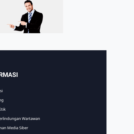
RMASI
si
ng
tik
erlindungan Wartawan
an Media Siber