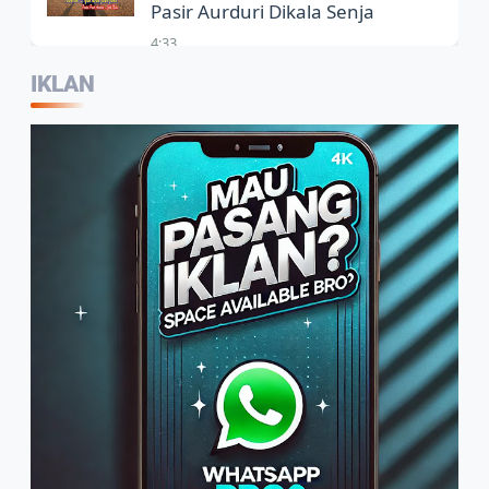
Pasir Aurduri Dikala Senja
4:33
IKLAN
Kepala Balai Bahasa Jambi,
Wartawan Jadi Garda Terdepan
Penggunaan Bahasa Indonesia
2:07
Warga Sambut Baik Himbauan
Wali Kota Jambi Melaksanakan
GORO Massal Serentak
4:10
Arif Tetap Bertahan, Usaha
Rumahan Mengolah Air Nira Jadi
Gula Kelapa
1:49