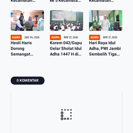
Kecamatan
ke 5 Kecamatan
Kecamatan
Telanaipura,
Telanaipura,
Telanaipura di
Kelurahan Aur
Kota Jambi Siap
Kelurahan Aur
Kenali Juara
Jadi Tuan Rumah
Kenali
Umum Lagi
MTQ Tingkat
Provinsi
AGAMA
JULY 04, 2026
AGAMA
MAY 27, 2026
AGAMA
MAY 27, 2026
Hesti Haris
Korem 042/Gapu
Hari Raya Idul
Dorong
Gelar Sholat Idul
Adha, PWI Jambi
Semangat
Adha 1447 H di
Sembelih Tiga
Gerakan Metode
Lapangan Tenis
Ekor Sapi Kurban
Belajar 30 Menit
Indoor Makorem
Bisa Baca Al-
Qur'an
0 KOMENTAR