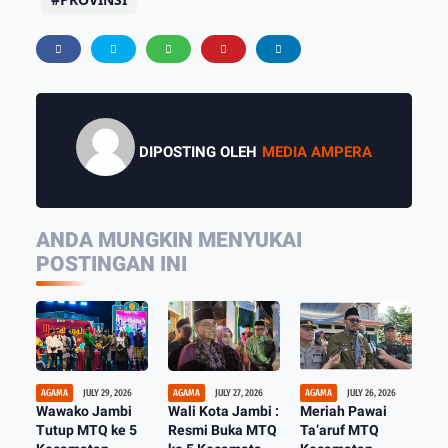
DIPOSTING OLEH
MEDIA AMPERA
ANDA MUNGKIN MENYUKAI
POSTINGAN INI
AGAMA
JULY 29, 2026
AGAMA
JULY 27, 2026
AGAMA
JULY 26, 2026
Wawako Jambi
Wali Kota Jambi :
Meriah Pawai
Tutup MTQ ke 5
Resmi Buka MTQ
Ta’aruf MTQ