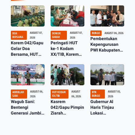
AUGUST 07,
AUGUST 07,
BUNGO
AUGUST 06, 2026
DOA
DONOR
BERSAMA
DARAH
2026
2026
Pembentukan
Korem 042/Gapu
Peringati HUT
Kepengurusan
Gelar Doa
ke-1 Kodam
PWI Kabupaten
Bersama, HUT
XX/TIB, Korem
Bungo dan Tebo
Ke-1 Kodam
042/GAPU Gelar
Ada Ditangan
XX/Tuanku Imam
Donor Darah di
Arief Budhiman
Bonjol
Makodim
Sudrajat
0415/Jambi
AUGUST 06,
AUGUST
AUGUST 05,
ABDULLAH
HUT KODAM
BTN
SANI
XX/TIB
BUNGO
2026
06, 2026
2026
Wagub Sani:
Kasrem
Gubernur Al
Bentengi
042/Gapu Pimpin
Haris Tinjau
Generasi Jambi
Ziarah
Lokasi
dari IRET, TCC,
Rombongan HUT
Pembangunan
dan
Pertama Kodam
Sekolah Rakyat
Perundungan
XX/Tuanku Imam
dan Lokasi