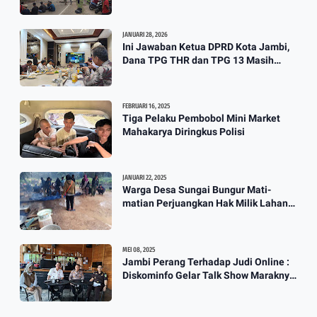
Stockpile PT. SAS
JANUARI 28, 2026
Ini Jawaban Ketua DPRD Kota Jambi,
Dana TPG THR dan TPG 13 Masih
Dikaji
FEBRUARI 16, 2025
Tiga Pelaku Pembobol Mini Market
Mahakarya Diringkus Polisi
JANUARI 22, 2025
Warga Desa Sungai Bungur Mati-
matian Perjuangkan Hak Milik Lahan
SKtol Yang Sah Diberikan Oleh Negara
MEI 08, 2025
Jambi Perang Terhadap Judi Online :
Diskominfo Gelar Talk Show Maraknya
Praktik Judi Online