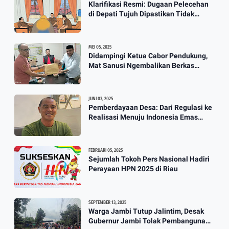
Klarifikasi Resmi: Dugaan Pelecehan
Berkah Banjir, Yusuf Pembuat
di Depati Tujuh Dipastikan Tidak
Perahu Kebanjiran Orderan Bikin
Benar
Perahu
3:57
MEI 05, 2025
Didampingi Ketua Cabor Pendukung,
Mat Sanusi Ngembalikan Berkas
Calon Ketum KONI
JUNI 03, 2025
Pemberdayaan Desa: Dari Regulasi ke
Realisasi Menuju Indonesia Emas
2045
FEBRUARI 05, 2025
Sejumlah Tokoh Pers Nasional Hadiri
Perayaan HPN 2025 di Riau
SEPTEMBER 13, 2025
Warga Jambi Tutup Jalintim, Desak
Gubernur Jambi Tolak Pembangunan