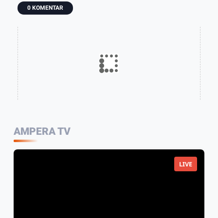
Dimulai dari
Bonjol
Pembangunan
0 KOMENTAR
Sekolah
BTN Bungo
Green City
AMPERA TV
LIVE