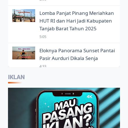
Lomba Panjat Pinang Meriahkan
HUT RI dan Hari Jadi Kabupaten
Tanjab Barat Tahun 2025
5:05
Eloknya Panorama Sunset Pantai
Pasir Aurduri Dikala Senja
4:33
IKLAN
Kepala Balai Bahasa Jambi,
Wartawan Jadi Garda Terdepan
Penggunaan Bahasa Indonesia
2:07
Warga Sambut Baik Himbauan
Wali Kota Jambi Melaksanakan