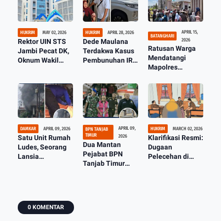
APRIL 15,
HUKRIM
MAY 02, 2026
HUKRIM
APRIL 28, 2026
BATANGHARI
2026
Rektor UIN STS
Dede Maulana
Ratusan Warga
Jambi Pecat DK,
Terdakwa Kasus
Mendatangi
Oknum Wakil
Pembunuhan IRT
Mapolres
Dekan Diduga
Divonis 19 Tahun,
Batanghari,
Berbuat Tak
Keluarga Korban
Terkait Kasus
Senonoh
Kecewa
TKD Desa
Benteng Rendah
APRIL 09,
DAMKAR
APRIL 09, 2026
HUKRIM
MARCH 02, 2026
BPN TANJAB
TIMUR
2026
Satu Unit Rumah
Klarifikasi Resmi:
Dua Mantan
Ludes, Seorang
Dugaan
Pejabat BPN
Lansia
Pelecehan di
Tanjab Timur
Ditemukan
Depati Tujuh
Resmi Ditahan
Meninggal Dunia
Dipastikan Tidak
Kejati Jambi
Kondisi
Benar
Mengenaskan
0 KOMENTAR