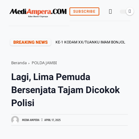
SUBSCRIBE
BREAKING NEWS
ELAR DOA BERSAMA, HUT KE-1 KODAM XX/TUANKU IMAM BONJOL
PE
Beranda
POLDA JAMBI
Lagi, Lima Pemuda
Bersenjata Tajam Dicokok
Polisi
MEDIA AMPERA
APRIL 17, 2025