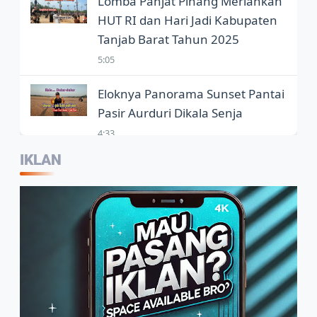
Lomba Panjat Pinang Meriahkan
HUT RI dan Hari Jadi Kabupaten
Tanjab Barat Tahun 2025
5:05
Eloknya Panorama Sunset Pantai
Pasir Aurduri Dikala Senja
4:33
IKLAN
Kepala Balai Bahasa Jambi,
Wartawan Jadi Garda Terdepan
Penggunaan Bahasa Indonesia
2:07
Warga Sambut Baik Himbauan
Wali Kota Jambi Melaksanakan
GORO Massal Serentak