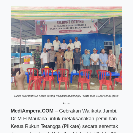
Lurah Kelurahan Aur Kenali, Totong Wahyudi sat meninjau Pilkate di RT 16 Aur Kenali.|foto:
Asrori
MediAmpera.COM
– Gebrakan Walikota Jambi,
Dr M H Maulana untuk melaksanakan pemilihan
Ketua Rukun Tetangga (Pilkate) secara serentak