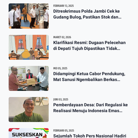
Wali Kota Jambi Tidak Ada Lagi
FEBRUARI 13, 2025
Guru Honorer Semua Diangkat
Ditreskrimsus Polda Jambi Cek ke
Gudang Bulog, Pastikan Stok dan
Jadi P3K
Harga Beras
3:12
MARET 02, 2026
Klarifikasi Resmi: Dugaan Pelecehan
Berkah Banjir, Yusuf Pembuat
di Depati Tujuh Dipastikan Tidak
Perahu Kebanjiran Orderan Bikin
Benar
Perahu
3:57
MEI 05, 2025
Didampingi Ketua Cabor Pendukung,
Mat Sanusi Ngembalikan Berkas
Calon Ketum KONI
JUNI 03, 2025
Pemberdayaan Desa: Dari Regulasi ke
Realisasi Menuju Indonesia Emas
2045
FEBRUARI 05, 2025
Sejumlah Tokoh Pers Nasional Hadiri