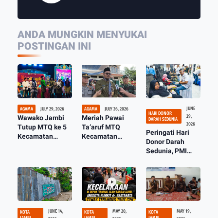
ANDA MUNGKIN MENYUKAI
POSTINGAN INI
JUNE
AGAMA
JULY 29, 2026
AGAMA
JULY 26, 2026
HARI DONOR
29,
Wawako Jambi
Meriah Pawai
DARAH SEDUNIA
2026
Tutup MTQ ke 5
Ta’aruf MTQ
Peringati Hari
Kecamatan
Kecamatan
Donor Darah
Telanaipura,
Telanaipura di
Sedunia, PMI
Kelurahan Aur
Kelurahan Aur
Kota Jambi Gelar
Kenali Juara
Kenali
Donor Darah
Umum Lagi
Masal
JUNE 14,
MAY 20,
MAY 19,
KOTA
KOTA
KOTA
JAMBI
JAMBI
JAMBI