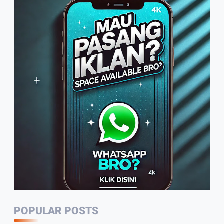
Penggunaan Bahasa Indonesia
2:07
Warga Sambut Baik Himbauan
Wali Kota Jambi Melaksanakan
GORO Massal Serentak
4:10
Arif Tetap Bertahan, Usaha
Rumahan Mengolah Air Nira Jadi
Gula Kelapa
1:49
PWI Jambi Rutin Setiap Tahun
Potong Hewan Qurban
2:35
POPULAR POSTS