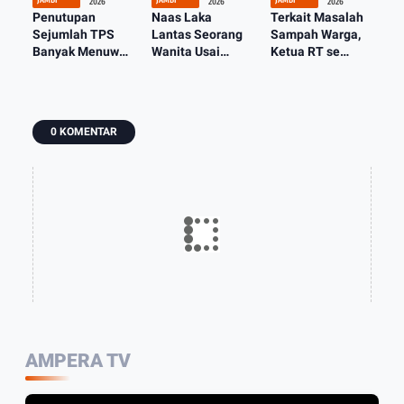
2026
2026
2026
Penutupan
Naas Laka
Terkait Masalah
Sejumlah TPS
Lantas Seorang
Sampah Warga,
Banyak Menuwai
Wanita Usai
Ketua RT se
Kritik
Belanja Tewas
Kelurahan Handil
Masyarakat,
Dilindas Truk
Jaya Mendadak
Sampah Harus
CPO
Dikumpulkan
Dibuang Kemana
0 KOMENTAR
AMPERA TV