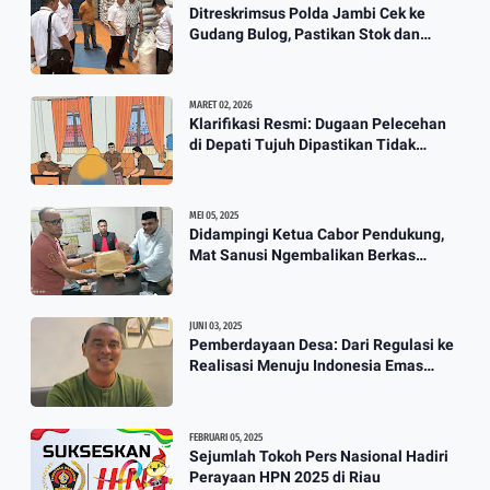
Guru Honorer Semua Diangkat
Ditreskrimsus Polda Jambi Cek ke
Gudang Bulog, Pastikan Stok dan
Jadi P3K
Harga Beras
3:12
MARET 02, 2026
Klarifikasi Resmi: Dugaan Pelecehan
Berkah Banjir, Yusuf Pembuat
di Depati Tujuh Dipastikan Tidak
Perahu Kebanjiran Orderan Bikin
Benar
Perahu
3:57
MEI 05, 2025
Didampingi Ketua Cabor Pendukung,
Mat Sanusi Ngembalikan Berkas
Calon Ketum KONI
JUNI 03, 2025
Pemberdayaan Desa: Dari Regulasi ke
Realisasi Menuju Indonesia Emas
2045
FEBRUARI 05, 2025
Sejumlah Tokoh Pers Nasional Hadiri
Perayaan HPN 2025 di Riau