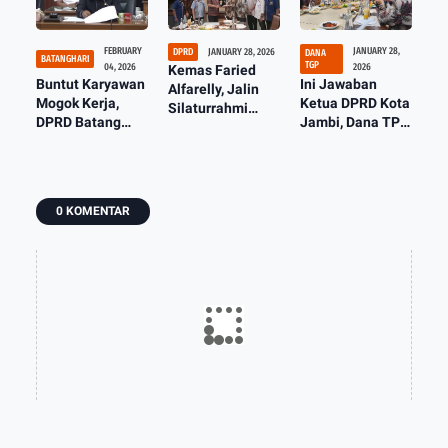
FEBRUARY
JANUARY 28,
DPRD
JANUARY 28, 2026
DANA
BATANGHARI
TGP
04, 2026
2026
Kemas Faried
Buntut Karyawan
Ini Jawaban
Alfarelly, Jalin
Mogok Kerja,
Ketua DPRD Kota
Silaturrahmi
DPRD Batang
Jambi, Dana TPG
Dengan
Hari Panggil
THR dan TPG 13
Pengurus PWI
Pimpimpan
Masih Dikaji
Wujudkan
PT.SHPI
Transpormasi
Kinerja DPRD
0 KOMENTAR