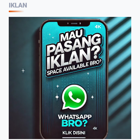
IKLAN
Kepala Balai Bahasa Jambi,
Wartawan Jadi Garda Terdepan
Penggunaan Bahasa Indonesia
2:07
Warga Sambut Baik Himbauan
Wali Kota Jambi Melaksanakan
GORO Massal Serentak
4:10
Arif Tetap Bertahan, Usaha
Rumahan Mengolah Air Nira Jadi
Gula Kelapa
1:49
PWI Jambi Rutin Setiap Tahun
Potong Hewan Qurban