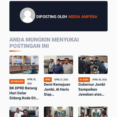
DIPOSTING OLEH
MEDIA AMPERA
ANDA MUNGKIN MENYUKAI
POSTINGAN INI
APRIL 28,
DPRD
APRIL 27, 2026
AL HARIS
APRIL 08, 2026
BATANGHARI
2026
Demi Kemajuan
Gubernur Jambi
BK DPRD Batang
Jambi, Al Haris
Sampaikan
Hari Gelar
Siap
Jawaban atas
Sidang Kode Etik
Tindaklanjuti
Pandangan
Terhadap Oknum
Masukan DPRD
Umum Fraksi
Anggota Dewan
DPRD Terhadap
LKPJ 2025