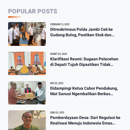
2:35
POPULAR POSTS
Wali Kota Jambi Tidak Ada Lagi
FEBRUARI 13, 2025
Guru Honorer Semua Diangkat
Ditreskrimsus Polda Jambi Cek ke
Gudang Bulog, Pastikan Stok dan
Jadi P3K
Harga Beras
3:12
MARET 02, 2026
Klarifikasi Resmi: Dugaan Pelecehan
Berkah Banjir, Yusuf Pembuat
di Depati Tujuh Dipastikan Tidak
Perahu Kebanjiran Orderan Bikin
Benar
Perahu
3:57
MEI 05, 2025
Didampingi Ketua Cabor Pendukung,
Mat Sanusi Ngembalikan Berkas
Calon Ketum KONI
JUNI 03, 2025
Pemberdayaan Desa: Dari Regulasi ke
Realisasi Menuju Indonesia Emas
2045