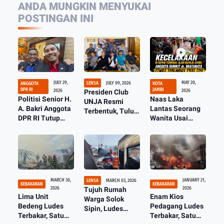
ANDA MUNGKIN MENYUKAI
POSTINGAN INI
JULY 29,
MAY 20,
LENSA
JULY 09, 2026
ANGGOTA
KOTA
DPR RI
JAMBI
2026
2026
Presiden Club
Politisi Senior H.
Naas Laka
UNJA Resmi
A. Bakri Anggota
Lantas Seorang
Terbentuk, Tulus
DPR RI Tutup
Wanita Usai
Mengabdi Buat
Usia
Belanja Tewas
Almamater dan
Dilindas Truk
Bangsa
CPO
MARCH 30,
JANUARY 21,
LENSA
MARCH 03, 2026
KEBAKARAN
KEBAKARAN
2026
2026
Tujuh Rumah
Lima Unit
Enam Kios
Warga Solok
Bedeng Ludes
Pedagang Ludes
Sipin, Ludes
Terbakar, Satu
Terbakar, Satu
Dilapap Api