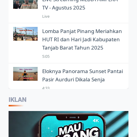
TV - Agustus 2025
Live
Lomba Panjat Pinang Meriahkan
HUT RI dan Hari Jadi Kabupaten
Tanjab Barat Tahun 2025
5:05
Eloknya Panorama Sunset Pantai
Pasir Aurduri Dikala Senja
4:33
IKLAN
Kepala Balai Bahasa Jambi,
Wartawan Jadi Garda Terdepan
Penggunaan Bahasa Indonesia
2:07