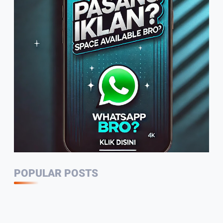
Warga Sambut Baik Himbauan
Wali Kota Jambi Melaksanakan
GORO Massal Serentak
4:10
Arif Tetap Bertahan, Usaha
Rumahan Mengolah Air Nira Jadi
Gula Kelapa
1:49
PWI Jambi Rutin Setiap Tahun
Potong Hewan Qurban
2:35
POPULAR POSTS
Wali Kota Jambi Tidak Ada Lagi
Guru Honorer Semua Diangkat
Jadi P3K