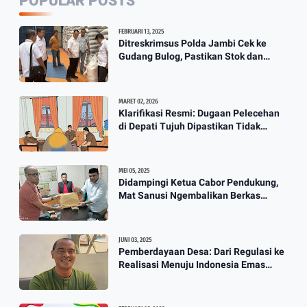
POPULAR POSTS
Wali Kota Jambi Tidak Ada Lagi
FEBRUARI 13, 2025
Guru Honorer Semua Diangkat
Ditreskrimsus Polda Jambi Cek ke
Gudang Bulog, Pastikan Stok dan
Jadi P3K
Harga Beras
3:12
MARET 02, 2026
Klarifikasi Resmi: Dugaan Pelecehan
Berkah Banjir, Yusuf Pembuat
di Depati Tujuh Dipastikan Tidak
Perahu Kebanjiran Orderan Bikin
Benar
Perahu
3:57
MEI 05, 2025
Didampingi Ketua Cabor Pendukung,
Mat Sanusi Ngembalikan Berkas
Calon Ketum KONI
JUNI 03, 2025
Pemberdayaan Desa: Dari Regulasi ke
Realisasi Menuju Indonesia Emas
2045