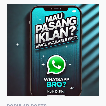
Wartawan Jadi Garda Terdepan
Penggunaan Bahasa Indonesia
2:07
Warga Sambut Baik Himbauan
Wali Kota Jambi Melaksanakan
GORO Massal Serentak
4:10
Arif Tetap Bertahan, Usaha
Rumahan Mengolah Air Nira Jadi
Gula Kelapa
1:49
PWI Jambi Rutin Setiap Tahun
Potong Hewan Qurban
2:35