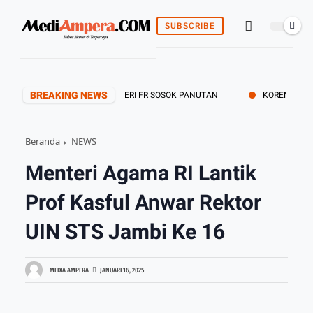
SUBSCRIBE
BREAKING NEWS
I JAMBI BERDUKA ALM. HERI FR SOSOK PANUTAN
KOREM 042/GAPU G
Beranda
NEWS
Menteri Agama RI Lantik
Prof Kasful Anwar Rektor
UIN STS Jambi Ke 16
MEDIA AMPERA
JANUARI 16, 2025