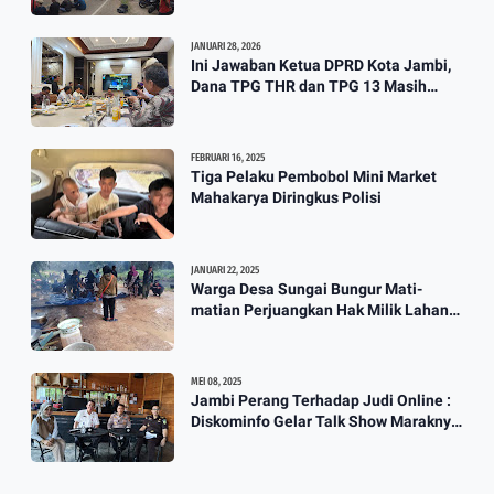
JANUARI 28, 2026
Ini Jawaban Ketua DPRD Kota Jambi,
Dana TPG THR dan TPG 13 Masih
Dikaji
FEBRUARI 16, 2025
Tiga Pelaku Pembobol Mini Market
Mahakarya Diringkus Polisi
JANUARI 22, 2025
Warga Desa Sungai Bungur Mati-
matian Perjuangkan Hak Milik Lahan
SKtol Yang Sah Diberikan Oleh Negara
MEI 08, 2025
Jambi Perang Terhadap Judi Online :
Diskominfo Gelar Talk Show Maraknya
Praktik Judi Online