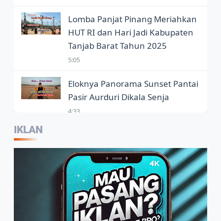
Lomba Panjat Pinang Meriahkan
HUT RI dan Hari Jadi Kabupaten
Tanjab Barat Tahun 2025
5:05
Eloknya Panorama Sunset Pantai
Pasir Aurduri Dikala Senja
4:33
IKLAN
Kepala Balai Bahasa Jambi,
Wartawan Jadi Garda Terdepan
Penggunaan Bahasa Indonesia
2:07
Warga Sambut Baik Himbauan
Wali Kota Jambi Melaksanakan