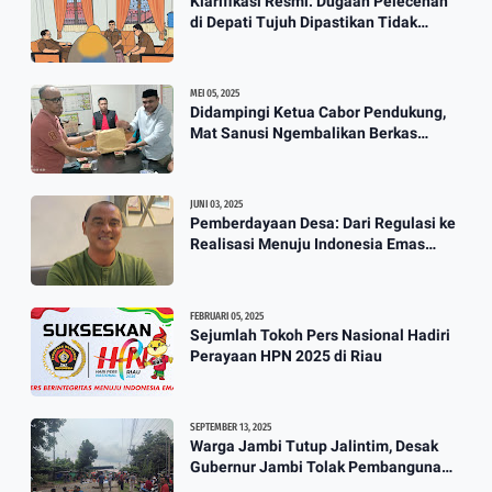
Klarifikasi Resmi: Dugaan Pelecehan
Berkah Banjir, Yusuf Pembuat
di Depati Tujuh Dipastikan Tidak
Perahu Kebanjiran Orderan Bikin
Benar
Perahu
3:57
MEI 05, 2025
Didampingi Ketua Cabor Pendukung,
Mat Sanusi Ngembalikan Berkas
Calon Ketum KONI
JUNI 03, 2025
Pemberdayaan Desa: Dari Regulasi ke
Realisasi Menuju Indonesia Emas
2045
FEBRUARI 05, 2025
Sejumlah Tokoh Pers Nasional Hadiri
Perayaan HPN 2025 di Riau
SEPTEMBER 13, 2025
Warga Jambi Tutup Jalintim, Desak
Gubernur Jambi Tolak Pembangunan
Stockpile PT. SAS