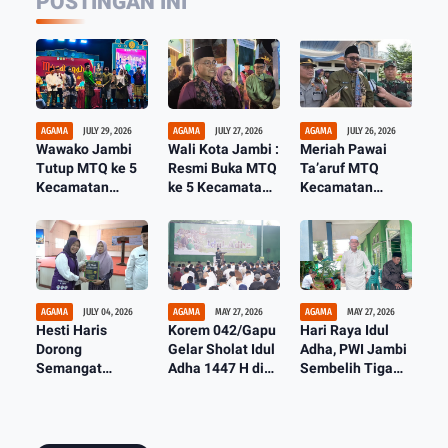
POSTINGAN INI
AGAMA
JULY 29, 2026
AGAMA
JULY 27, 2026
AGAMA
JULY 26, 2026
Wawako Jambi
Wali Kota Jambi :
Meriah Pawai
Tutup MTQ ke 5
Resmi Buka MTQ
Ta’aruf MTQ
Kecamatan
ke 5 Kecamatan
Kecamatan
Telanaipura,
Telanaipura,
Telanaipura di
Kelurahan Aur
Kota Jambi Siap
Kelurahan Aur
Kenali Juara
Jadi Tuan Rumah
Kenali
Umum Lagi
MTQ Tingkat
Provinsi
AGAMA
JULY 04, 2026
AGAMA
MAY 27, 2026
AGAMA
MAY 27, 2026
Hesti Haris
Korem 042/Gapu
Hari Raya Idul
Dorong
Gelar Sholat Idul
Adha, PWI Jambi
Semangat
Adha 1447 H di
Sembelih Tiga
Gerakan Metode
Lapangan Tenis
Ekor Sapi Kurban
Belajar 30 Menit
Indoor Makorem
Bisa Baca Al-
Qur'an